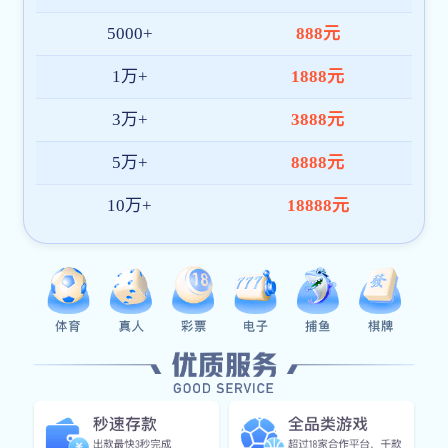
每一次更新，都是为提供更高效、更沉浸式的赛事体验而前
行。
2023年12月20日 · App v5.4.0
世界杯期间数据展示全面提速
升级数据缓存方案，应对多场赛事同时加载时的性能压
力。
对球员动态与进球动画进行了流畅度优化，适配主流网
络环境。
新增“精彩回看”模块，重点赛事集锦支持一键快速回
放。
2023年11月2日 · App v5.3.6
电竞赛事专属页上线，强化交互体验
增设“战队动态”区块，涵盖近期赛程与战力变化。