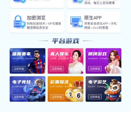
因此，为了确保凯恩能够在世界杯前维持良好的竞技
状态，图赫尔考虑轮休他，以便让他在高强度比赛中
得到适当恢复，这不仅有助于保护球员健康，也为未
来重要赛事做好准备。
2、赛季压力与球员负担
每个赛季都会给球员带来巨大的心理和生理压力，而
这种压力在关键时刻尤为明显。随着赛季进入尾声，
各支球队争夺名次愈发激烈，对于明星球员来说，每
场比赛都充满了期待与责任感。而凯恩作为队内重要
攻击手，更是承载着球队进攻重任，他面临着来自各
方的巨大期望。
这种压力不仅影响了凯恩在场上的表现，也可能导致