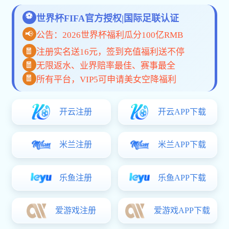
据从这里开始
覆盖实时赛事、专业数据、高清视频，
世界杯官
网APP
与网页版为您提供便捷的体育服务。
APP下载
网页版入口
首页
/
体育新闻
/ 正文
2026-06-10 20:35
39 次阅读
图赫尔考虑轮休凯恩以应对高温和赛季压