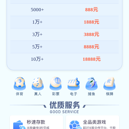
图赫尔这一决策背后的深意。
1、高温对运动员的影响
高温天气对运动员而言，无疑是一个严峻的挑战。在
炎热的夏季，气温飙升会导致选手们体力消耗加快，
容易出现脱水、肌肉疲劳等情况。对于像凯恩这样需
要大量奔跑和频繁冲刺的前锋来说，高温无疑会降低
他的竞技水平。因此，轮休成为一种合理选择，有助
于保持他的最佳状态。
此外，高温环境下，运动员不仅要面对身体上的挑
战，还需应对心理压力。持续的高温可能使得运动员
在场上难以集中注意力，这也会影响他们在比赛中的
决策能力和反应速度。如果缺乏适当的休息时间，即
使是最顶尖的球员也难以发挥出最佳水平。