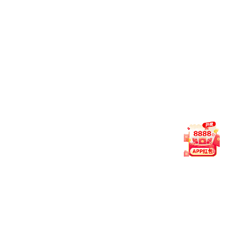
4、世界杯的重要性与个人发展
世界杯作为全球最高水平足球赛事，是每位职业足球
运动员梦寐以求的重要舞台，对他们职业生涯意义非
凡。因此，在这个关键时期，为了更好地备战赛事，
各国教练都采取不同措施来保障主力队员状态，其中
包括针对性的轮休策略。对于凯恩而言，这是他展示
实力，实现梦想的重要机会，因此保留最佳状态至关
重要。
同时，从个人发展的角度来看，参加世界杯也是提升
自身价值的一次绝佳机会。无论是在俱乐部还是国家
队，如果能够在国际大赛中取得优异成绩，都将在市
场上提高自己的身价，加速职业生涯发展。因此，通
过科学管理，使其保持良好竞技状态，不仅有助于国